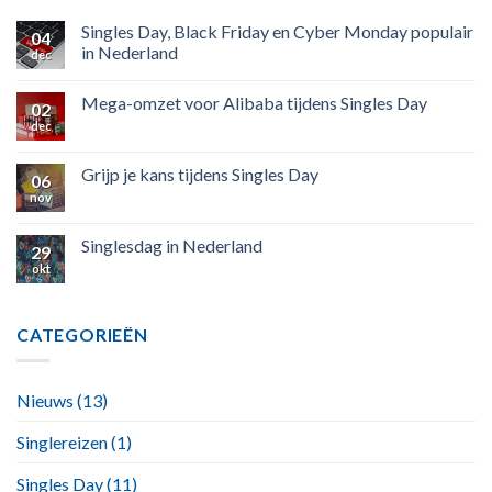
Singles Day, Black Friday en Cyber Monday populair
04
in Nederland
dec
Mega-omzet voor Alibaba tijdens Singles Day
02
dec
Grijp je kans tijdens Singles Day
06
nov
Singlesdag in Nederland
29
okt
CATEGORIEËN
Nieuws
(13)
Singlereizen
(1)
Singles Day
(11)