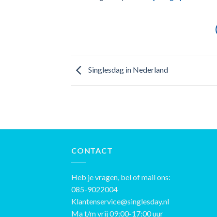
Singlesdag in Nederland
CONTACT
Heb je vragen, bel of mail ons:
085-9022004
Klantenservice@singlesday.nl
Ma t/m vrij 09:00-17:00 uur