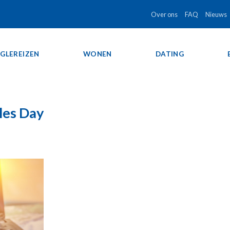
Over ons
FAQ
Nieuws
NGLEREIZEN
WONEN
DATING
gles Day