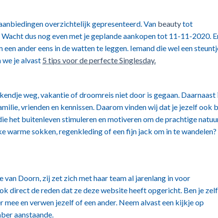
 aanbiedingen overzichtelijk gepresenteerd. Van
beauty
tot
. Wacht dus nog even met je geplande aankopen tot 11-11-2020. E
m een ander eens in de watten te leggen. Iemand die wel een steuntj
 we je alvast
5 tips voor de perfecte Singlesday.
eekendje weg, vakantie of droomreis niet door is gegaan. Daarnaast 
ilie, vrienden en kennissen. Daarom vinden wij dat je jezelf ook 
e het buitenleven stimuleren en motiveren om de prachtige natuur
jke warme sokken, regenkleding of een fijn jack om in te wandelen?
e van Doorn, zij zet zich met haar team al jarenlang in voor
ok direct de reden dat ze deze website heeft opgericht. Ben je zelf
r mee en verwen jezelf of een ander. Neem alvast een kijkje op
mber aanstaande.