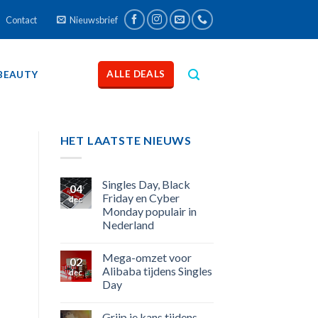
Contact
Nieuwsbrief
ALLE DEALS
BEAUTY
HET LAATSTE NIEUWS
Singles Day, Black
04
Friday en Cyber
dec
Monday populair in
Nederland
Mega-omzet voor
02
Alibaba tijdens Singles
dec
Day
Grijp je kans tijdens