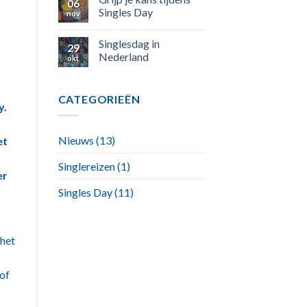
06
Singles Day
nov
Singlesdag in
29
Nederland
okt
CATEGORIEËN
y.
Nieuws
(13)
et
Singlereizen
(1)
er
Singles Day
(11)
 het
 of