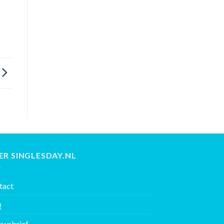
ER SINGLESDAY.NL
tact
Q
uwsbrief