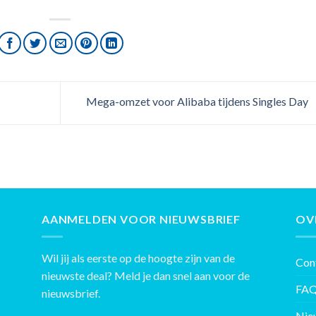
Mega-omzet voor Alibaba tijdens Singles Day
AANMELDEN VOOR NIEUWSBRIEF
OV
Wil jij als eerste op de hoogte zijn van de
Con
nieuwste deal? Meld je dan snel aan voor de
FA
nieuwsbrief.
Nie