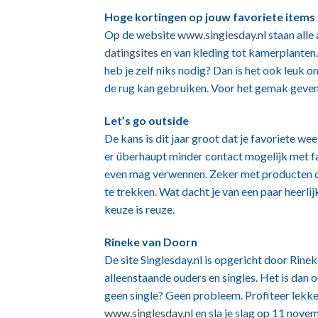
Hoge kortingen op jouw favoriete items
Op de website
www.singlesday.nl
staan alle
datingsites
en van kleding tot kamerplanten
heb je zelf niks nodig? Dan is het ook leuk o
de rug kan gebruiken. Voor het gemak geven
Let’s go outside
De kans is dit jaar groot dat je favoriete w
er überhaupt minder contact mogelijk met fam
even mag verwennen. Zeker met producten di
te trekken. Wat dacht je van een paar heerli
keuze is reuze.
Rineke van Doorn
De site Singlesday.nl is opgericht door Rinek
alleenstaande ouders en singles. Het is dan o
geen single? Geen probleem. Profiteer lekke
www.singlesday.nl
en sla je slag op 11 nove