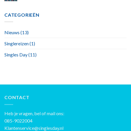
CATEGORIEËN
Nieuws
(13)
Singlereizen
(1)
Singles Day
(11)
CONTACT
Heb je vragen, bel of mail ons:
085-9022004
Klantenservice@singlesday.nl