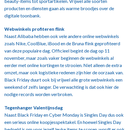
beauty-items tot sportartikelen. Vrijwel alle soorten
producten en diensten gaan als warme broodjes over de
digitale toonbank.
Webwinkels profiteren flink
Naast Alibaba hebben ook vele andere online webwinkels
zoals Nike, CoolBlue, iBood en de Bruna flink geprofiteerd
van deze populaire dag. Officieel begint de dag op 11
november, maar zoals vaker beginnen de webwinkels al
eerder met online kortingen te strooien. Niet alleen de extra
omzet, maar ook logistieke redenen zijn hier de oorzaak van.
Black Friday duurt ook bij vrijwel alle grote webwinkels een
weekend of zelfs langer. De verwachting is dat ook hier de
nodige records worden verbroken.
Tegenhanger Valentijnsdag
Naast Black Friday en Cyber Monday is Singles Day dus ook
een serieus online koopjesspektakel. En hoewel Singles Day
bedoeld is om voor jezelf leuke items te scoren, wordt er ook