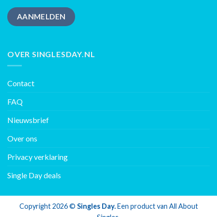
AANMELDEN
OVER SINGLESDAY.NL
Contact
FAQ
Nieuwsbrief
Over ons
Privacy verklaring
Single Day deals
Copyright 2026 ©
Singles Day.
Een product van
All About