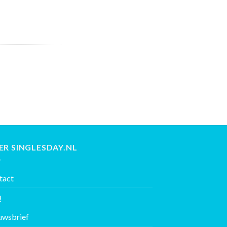
ER SINGLESDAY.NL
tact
Q
uwsbrief