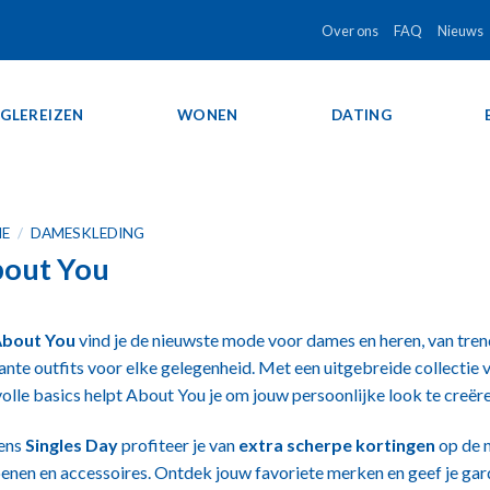
Over ons
FAQ
Nieuws
NGLEREIZEN
WONEN
DATING
E
/
DAMESKLEDING
out You
bout You
vind je de nieuwste mode voor dames en heren, van tren
ante outfits voor elke gelegenheid. Met een uitgebreide collectie
lvolle basics helpt About You je om jouw persoonlijke look te creëre
ens
Singles Day
profiteer je van
extra scherpe kortingen
op de n
enen en accessoires. Ontdek jouw favoriete merken en geef je ga