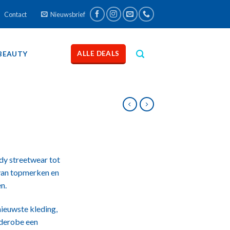
Contact
Nieuwsbrief
ALLE DEALS
BEAUTY
dy streetwear tot
 van topmerken en
n.
ieuwste kleding,
rderobe een