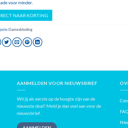
ade voor minder.
IRECT NAAR KORTING
orie:
Dameskleding
AANMELDEN VOOR NIEUWSBRIEF
OV
Wil jij als eerste op de hoogte zijn van de
Con
nieuwste deal? Meld je dan snel aan voor de
FA
nieuwsbrief.
Nie
AANMELDEN