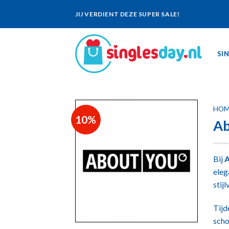
Skip
JIJ VERDIENT DEZE SUPER SALE!
to
content
SI
HOM
10%
Ab
Bij
A
eleg
stij
Tijd
scho